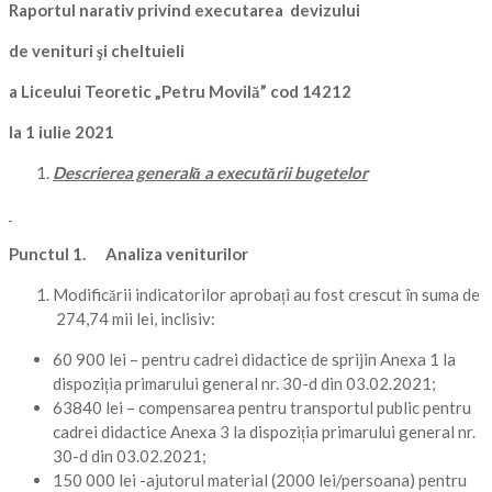
Raportul narativ privind executarea devizului
de venituri şi cheltuieli
a Liceului Teoretic „Petru Movilă” cod 14212
la 1 iulie 2021
Descrierea generală a executării bugetelor
Punctul 1.
Analiza veniturilor
Modificării indicatorilor aprobați au fost crescut în suma de
274,74 mii lei, inclisiv:
60 900 lei – pentru cadrei didactice de sprijin Anexa 1 la
dispoziția primarului general nr. 30-d din 03.02.2021;
63840 lei – compensarea pentru transportul public pentru
cadrei didactice Anexa 3 la dispoziția primarului general nr.
30-d din 03.02.2021;
150 000 lei -ajutorul material (2000 lei/persoana) pentru