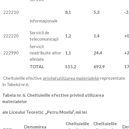
222210
8,1
5,3
-2
informaţionale
Servicii de
222220
1,2
1,4
+0
telecomunicaţii
Servicii
222990
neatribuite altor
1,1
24,4
+2
aliniate
TOTAL
515,2
692,9
17
Cheltuielile efective
privînd utilizarea materialelor
reprezentate
în Tabelul nr.6.
Tabela nr. 6. Cheltuielile efective privînd utilizarea
materialelor
ale Liceului Teoretic „Petru Movila”, mii lei
Cheltuielile
Cheltuielile
Denumirea
Dev