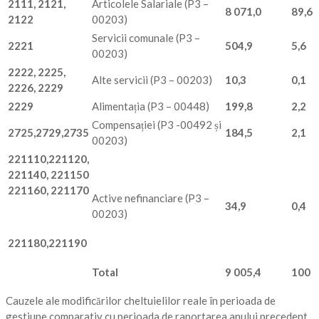
2111, 2121,
Articolele Salariale (P3 –
8 071,0
89,6
2122
00203)
Servicii comunale (P3 –
2221
504,9
5,6
00203)
2222, 2225,
Alte servicii (P3 – 00203)
10,3
0,1
2226, 2229
2229
Alimentația (P3 – 00448)
199,8
2,2
Compensației (P3 -00492 și
2725,2729,2735
184,5
2,1
00203)
221110
,
221120,
221140, 221150
221160, 221170
Active nefinanciare (P3 –
34,9
0,4
00203)
221180,221190
Total
9 005,4
100
Cauzele ale modificărilor cheltuielilor reale în perioada de
gestiune comparativ cu perioada de raportarea anului precedent