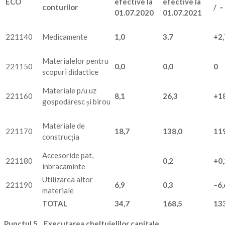
ECO
efective la
efective la
conturilor
/ –
01.07.2020
01.07.2021
221140
Medicamente
1
,0
3,7
+2,
Materialelor pentru
221150
0,0
0,0
0
scopuri didactice
Materiale p/u uz
221160
8,1
26,3
+1
gospodăresc și birou
Materiale de
221170
18,7
138,0
11
construcția
Accesoride pat,
221180
0,2
+0,
inbracaminte
Utilizarea altor
221190
6,9
0,
3
–
6,
materiale
TOTAL
34,7
168,5
13
Punctul 5. Executarea cheltuielilor capitale