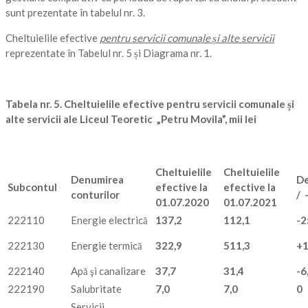
sunt prezentate în tabelul nr. 3.
Cheltuielile efective
pentru servicii comunale și alte servicii
reprezentate în Tabelul nr. 5 și Diagrama nr. 1.
Tabela nr. 5. Cheltuielile efective pentru servicii comunale și
alte servicii ale Liceul Teoretic
„
Petru Movila”, mii lei
Cheltuielile
Cheltuielile
Denumirea
De
Subcontul
efective la
efective la
conturilor
/ 
01.07.2020
01.07.2021
222110
Energie electrică
137,2
112,1
-2
222130
Energie termică
322,9
511,3
+1
222140
Apă şi canalizare
37,7
31,4
-6
222190
Salubritate
7,0
7,0
0
Servicii