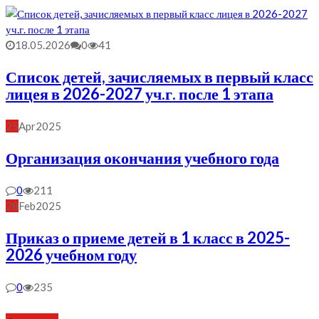
18.05.2026
0
41
Список детей, зачисляемых в первый класс
лицея в 2026-2027 уч.г. после 1 этапа
25
Apr
2025
Организация окончания учебного года
0
211
28
Feb
2025
Приказ о приеме детей в 1 класс в 2025-
2026 учебном году
0
235