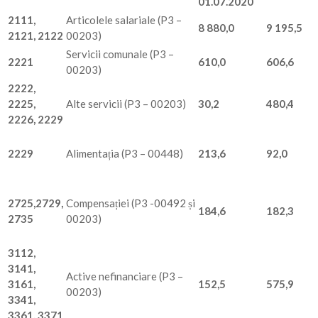
01.07.2020
2111,
Articolele salariale (P3 –
8 880,0
9 195,5
2121, 2122
00203)
Servicii comunale (P3 –
2221
610,0
606,6
00203)
2222,
2225,
Alte servicii (P3 – 00203)
30,2
480,4
2226, 2229
2229
Alimentația (P3 – 00448)
213,6
92,0
2725
,2729,
Compensației (P3 -00492 și
184,6
182
,3
2735
00203)
3112,
3141,
Active nefinanciare (P3 –
3161,
152,5
575,9
00203)
3341,
3361, 3371