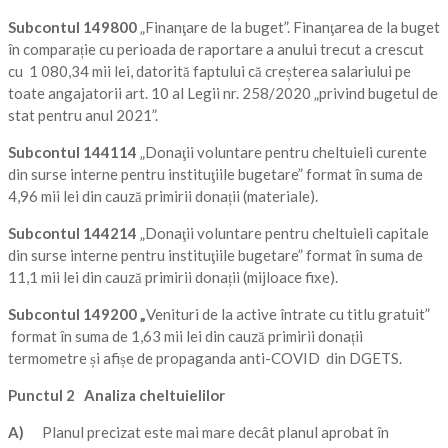
Subcontul
149800
„Finanţare de la buget”. Finanţarea de la buget
în comparație cu perioada de raportare a anului trecut a crescut
cu 1 080,34 mii lei, datorită faptului că creșterea salariului pe
toate angajatorii art. 10 al Legii nr. 258/2020 „privind bugetul de
stat pentru anul 2021”.
Subcontul
144114
„Donaţii voluntare pentru cheltuieli curente
din surse interne pentru instituţiile bugetare” format în suma de
4,96 mii lei din cauză primirii donații (materiale).
Subcontul
144214
„Donaţii voluntare pentru cheltuieli capitale
din surse interne pentru instituţiile bugetare” format în suma de
11,1 mii lei din cauză primirii donații (mijloace fixe).
Subcontul
149200 „
Venituri de la active întrate cu titlu gratuit”
format în suma de 1,63 mii lei din cauză primirii donații
termometre și afișe de propaganda anti-COVID din DGETS.
Punctul 2
Analiza cheltuielilor
A)
Planul precizat este mai mare decât planul aprobat în