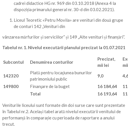
cadrei didactice HG nr. 969 din 03.10.2018 (Anexa 4 la
dispoziția primarului general nr. 30-d din 03.02.2021).
Liceul Teoretic «Petru Movila» are venituri din două grupe
de conturi 142 „Venituri din
vânzarea mărfurilor și serviciilor” și 149 „Alte venituri și finanțări”.
Tabelul
nr. 1. Nivelul executării planului precizat la 01.07.2021
Precizat,
Ex
Subcontul
Denumirea conturilor
mii lei
mii
Plată pentru locaţiunea bunurilor
142320
9,0
4,
patrimoniului public
149800
Finanţare de la buget
16 184,64
11
Total
16 193,64
11
Veniturile liceului sunt formate din doi surse care sunt prezentate
în Tabelul nr.2. Același tabel arată nivelul executării venitului de
performanță în comparație cu perioada de raportare a anului
trecut.