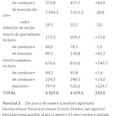
de conducere
372,8
457,7
+84,9
de execuție din
5 084,1
5 055,3
-28,8
care
cadre
24,5
22,5
-2,0
didactice de sprijin
functii de specialitate,
173,5
209,3
+35,8
inclusiv
de conducere
84,0
78,5
-5,5
de executie
89,5
130,8
+41,3
functii complexe,
676,6
816,8
+140,3
inclusiv
de conducere
44,2
45,8
+1,6
de conducere
234,5
248,5
+14,0
muncitori
397,9
522,6
+124,7
TOTAL
6 307,0
6 539,1
232,1
Punctul 3
.
Din punct de vedere a analizei raportului
elevi/profesor fiecărui profesor îi revin 14 elevi, iar raportul
elevi/personal auxiliar arată că pentru 23 elevi revine o unitate