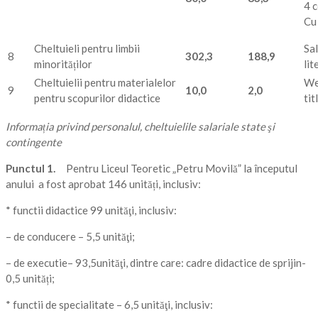
4 c
Cu 
Cheltuieli pentru limbii
Sal
8
302
,
3
188
,
9
minorităților
lit
Cheltuielii pentru materialelor
We
9
10,0
2,0
pentru scopurilor didactice
tit
Informația privind personalul, cheltuielile salariale state şi
contingente
Punctul 1.
Pentru Liceul Teoretic „Petru Movilă” la începutul
anului a fost aprobat 146 unități, inclusiv:
* functii didactice 99 unităţi, inclusiv:
– de conducere – 5,5 unităţi;
– de executie– 93,5unităţi, dintre care: cadre didactice de sprijin-
0,5 unități;
* functii de specialitate – 6,5 unităţi, inclusiv: