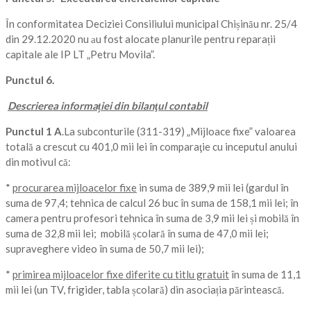
În conformitatea Deciziei Consiliului municipal Chișinău nr. 25/4
din 29.12.2020 nu аu fost alocate planurile pentru reparații
capitale ale IP LT „Petru Movila”.
Punctul 6.
Descrierea informației din bilanţul contabil
Punctul 1 A
.La subconturile (311-319) „Mijloace fixe” valoarea
totală a crescut cu 401,0 mii lei în comparaţie cu inceputul anului
din motivul că:
*
procurarea mijloacelor fixe
in suma de 389,9 mii lei (gardul în
suma de 97,4; tehnica de calcul 26 buc în suma de 158,1 mii lei; în
camera pentru profesori tehnica în suma de 3,9 mii lei și mobilă în
suma de 32,8 mii lei; mobilă școlară în suma de 47,0 mii lei;
supraveghere video în suma de 50,7 mii lei);
*
primirea mijloacelor fixe diferite cu titlu gratuit
în suma de 11,1
mii lei (un TV, frigider, tabla școlară) din asociația părintească.