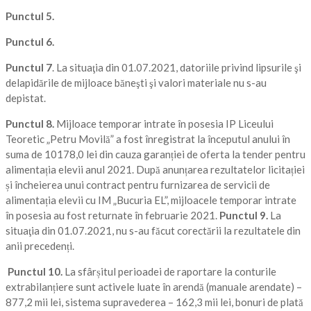
Punctul 5.
Punctul 6.
Punctul 7
. La situaţia din 01.07.2021, datoriile privind lipsurile şi
delapidările de mijloace băneşti şi valori materiale nu s-au
depistat.
Punctul 8.
Mijloace temporar intrate în posesia IP Liceului
Teoretic „Petru Movilă” a fost înregistrat la începutul anului în
suma de 10178,0 lei din cauza garanției de oferta la tender pentru
alimentația elevii anul 2021. După anunțarea rezultatelor licitației
și încheierea unui contract pentru furnizarea de servicii de
alimentația elevii cu IM „Bucuria EL”, mijloacele temporar intrate
în posesia au fost returnate în februarie 2021.
Punctul 9.
La
situaţia din 01.07.2021, nu s-au făcut corectării la rezultatele din
anii precedenți.
Punctul 10.
La sfârșitul perioadei de raportare la conturile
extrabilanțiere sunt activele luate în arendă (manuale arendate) –
877,2 mii lei, sistema supravederea – 162,3 mii lei, bonuri de plată