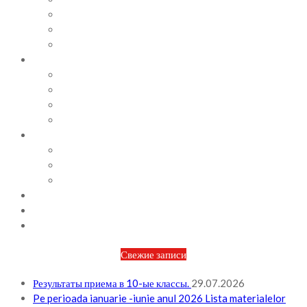
СОВЕТЫ ПСИХОЛОГА
ВИДЕОАЛЬБОМ
ФОТОАЛЬБОМ
ВОПРОСЫ / ОТВЕТЫ
НОРМАТИВНАЯ БАЗА
ПРИКАЗЫ И РАСПОРЯЖЕНИЯ
ПЛАН РАБОТЫ НА МЕСЯЦ
ПЛАН РАБОТЫ НА НЕДЕЛЮ
МЕТОДИЧЕСКАЯ РАБОТА
БЮДЖЕТ И ФИНАНСОВАЯ ПОЛИТИКА
ПЛАНИРОВАНИЕ БЮДЖЕТА
ОТЧЕТЫ ПО БЮДЖЕТУ
ОТЧЕТЫ АО
НОВОСТИ
КОНТАКТЫ
ВХОД
Свежие записи
Результаты приема в 10-ые классы.
29.07.2026
Pe perioada ianuarie -iunie anul 2026 Lista materialelor