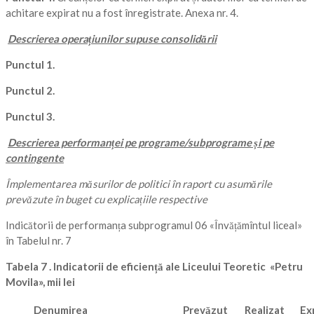
achitare expirat nu a fost înregistrate. Anexa nr. 4.
Descrierea operațiunilor supuse consolidării
Punctul 1.
Punctul 2.
Punctul 3.
Descrierea performanței pe programe/subprograme și pe
contingente
Împlementarea măsurilor de politici în raport cu asumările
prevăzute în buget cu explicațiile respective
Indicătorii de performanța subprogramul 06 «Învățămîntul liceal»
în Tabelul nr. 7
Tabela 7 . Indicatorii de eficiență ale Liceului Teoretic «Petru
Movila», mii lei
Denumirea
Prevăzut
Realizat
Exp