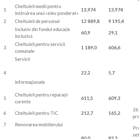
Cheltuieli medii pentru
1
13,
974
13,
974
instruirea unui «elev ponderat»
2
Cheltuieli de personal
12
889
,
8
9
195
,4
Inclusiv din fondul educație
60
,
9
29
,
1
incluzivă
Cheltuieli pentru servicii
3
1
189
,
0
6
06
,
6
comunale
Servicii
4
22,2
5,7
informaţionale
Cheltuieli pentru reparații
5
611
,5
609
,3
curente
26
6
Cheltuieli pentru TIC
212,7
165
,2
pro
7
Renovarea mobilierului
Pro
set
80
,0
83,3