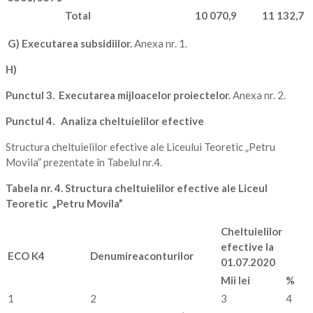
Total
10 070,9
11 132,7
G) Executarea subsidiilor.
Anexa nr. 1.
H)
Punctul 3. Executarea mijloacelor proiectelor.
Anexa nr. 2.
Punctul 4. Analiza cheltuielilor efective
Structura cheltuielilor efective ale Liceului Teoretic „Petru
Movila” prezentate în Tabelul nr.4.
Tabela nr. 4. Structura cheltuielilor efective ale Liceul
Teoretic „Petru Movila”
Cheltuielilor
efective la
ECO K4
Denumireaconturilor
01.07.2020
Mii lei
%
1
2
3
4