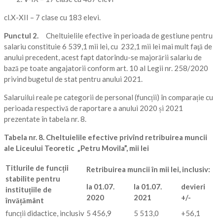
cl.X-XII – 7 clase cu 183 elevi.
Punctul 2
.
Cheltuielile efective în perioada de gestiune pentru
salariu constituie 6 539,1 mii lei, cu 232,1 mii lei mai mult faţă de
anului precedent, acest fapt datorîndu-se majorării salariu de
bază pe toate angajatorii conform art. 10 al Legii nr. 258/2020
privind bugetul de stat pentru anului 2021.
Salaruilui reale pe categorii de personal (funcții) în comparație cu
perioada respectivă de raportare a anului 2020 și 2021
prezentate în tabela nr. 8.
Tabela nr. 8. Cheltuielile efective privînd retribuirea muncii
ale Liceului Teoretic „Petru Movila”, mii lei
Titlurile de funcții
Retribuirea muncii în mii lei, inclusiv:
stabilite pentru
la 01.07.
la 01.07.
devieri
instituțiile de
2020
2021
+/-
învățământ
funcții didactice, inclusiv
5 456,9
5 513,0
+56,1