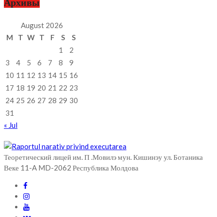
Архивы
August 2026
M
T
W
T
F
S
S
1
2
3
4
5
6
7
8
9
10
11
12
13
14
15
16
17
18
19
20
21
22
23
24
25
26
27
28
29
30
31
« Jul
Теоретический лицей им. П .Мовилэ мун. Кишинэу ул. Ботаника
Веке 11-A MD-2062 Республика Молдова