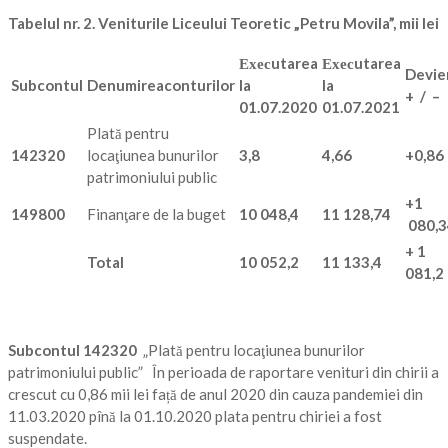
Tabelul nr. 2.
Veniturile Liceului Teoretic „Petru Movila”
, mii lei
Ехес
utarea
Ехес
utarea
Devier
Subcontul
Denumireaconturilor
la
la
+ / –
01.07.2020
01.07.2021
Plată pentru
142320
locaţiunea bunurilor
3,8
4,66
+0,86
patrimoniului public
+1
149800
Finanţare de la buget
10
048
,
4
11
128
,
7
4
080
,
3
+
1
Total
10
052
,
2
11
133
,
4
081
,2
Subcontul
142320
„Plată pentru locaţiunea bunurilor
patrimoniului public” În perioada de raportare venituri din chirii a
crescut cu 0,86 mii lei față de anul 2020 din cauza pandemiei din
11.03.2020 pînă la 01.10.2020 plata pentru chiriei a fost
suspendate.