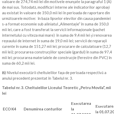
valoare de 274,74 mii lei din motivele enunțate la paragraful 1 (A)
de mai sus. Totodată, modificări interne ale indicatorilor aprobați
au existat în valoare de 350,0 mii lei în perioada de raportare din
următoarele motive: în baza lipselor elevilor din causa pandemiei
s-a format economie sub aliniatul „Alimentație” în suma de 350,0
mii lei, care a fost transferat la servicii informaționale (pachet
internetului cu viteza mai mare) în suma de 9,4 mii lei și renovarea
rețeaului de internet în suma de 19,0 mii lei; servicii de reparații
curente în suma de 151,27 mii lei; procurare de calculatoare (12,7
mii lei); procurarea construcțiilor speciale (gardul) în suma de 97,4
mii lei; procurarea materialele de construcție (ferestre din PVC) în
suma de 60,2 mii lei.
В
)
Nivelul executării cheltuielilor fața de perioada respectivă a
anului precedent prezentat în Tabelul nr. 3.
Tabelul nr. 3.
Cheltuielilor
Liceului Teoretic
„
Petru Movila”
, mii
lei
Ехес
utarea
Ехес
utare
ECO K4
Denumirea conturilor
la
la
01.07.2