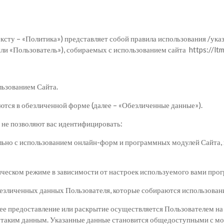
ту – «Политика») представляет собой правила использования /указа
и «Пользователь»), собираемых с использованием сайта https://ltmo
льзованием Сайта.
ются в обезличенной форме (далее – «Обезличенные данные»).
 не позволяют вас идентифицировать:
льно с использованием онлайн-форм и программных модулей Сайта, 
тическом режиме в зависимости от настроек используемого вами про
безличенных данных Пользователя, которые собираются использован
, ее предоставление или раскрытие осуществляется Пользователем н
к таким данным. Указанные данные становится общедоступными с мо