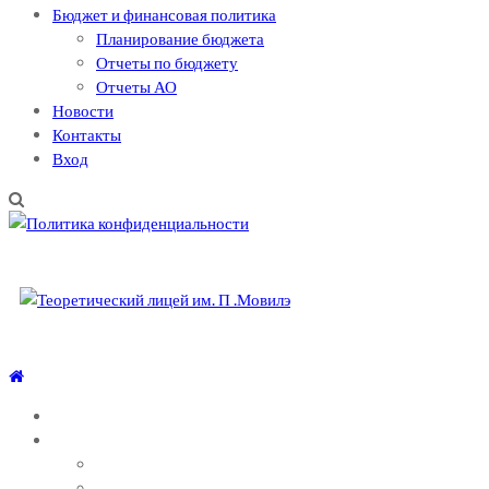
Бюджет и финансовая политика
Планирование бюджета
Отчеты по бюджету
Отчеты АО
Новости
Контакты
Вход
Теоретический лицей им. П .Мовилэ
Ещё один сайт на WordPress
ГЛАВНАЯ
О ЛИЦЕЕ
СОВЕТЫ ПСИХОЛОГА