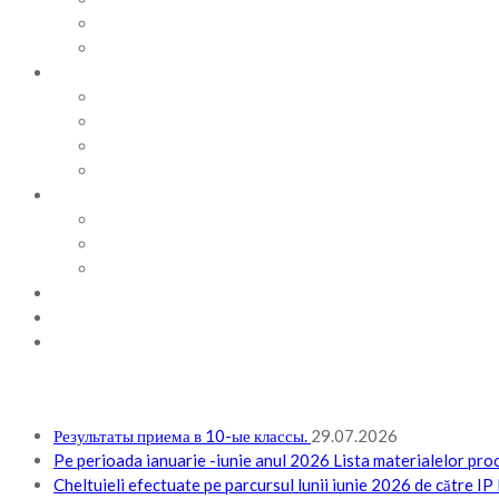
ВИДЕОАЛЬБОМ
ФОТОАЛЬБОМ
ВОПРОСЫ / ОТВЕТЫ
НОРМАТИВНАЯ БАЗА
ПРИКАЗЫ И РАСПОРЯЖЕНИЯ
ПЛАН РАБОТЫ НА МЕСЯЦ
ПЛАН РАБОТЫ НА НЕДЕЛЮ
МЕТОДИЧЕСКАЯ РАБОТА
БЮДЖЕТ И ФИНАНСОВАЯ ПОЛИТИКА
ПЛАНИРОВАНИЕ БЮДЖЕТА
ОТЧЕТЫ ПО БЮДЖЕТУ
ОТЧЕТЫ АО
НОВОСТИ
КОНТАКТЫ
ВХОД
Результаты приема в 10-ые классы.
29.07.2026
Pe perioada ianuarie -iunie anul 2026 Lista materialelor procu
Cheltuieli efectuate pe parcursul lunii iunie 2026 de către I