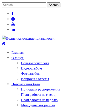
Skip
Skip
Search
to
to
for:
navigation
content
Теоретический лицей им. П .Мовилэ
Ещё один сайт на WordPress
Главная
О лицее
Советы психолога
Видеоальбом
Фотоальбом
Вопросы / ответы
Нормативная база
Приказы и распоряжения
План работы на месяц
План работы на неделю
Методическая работа