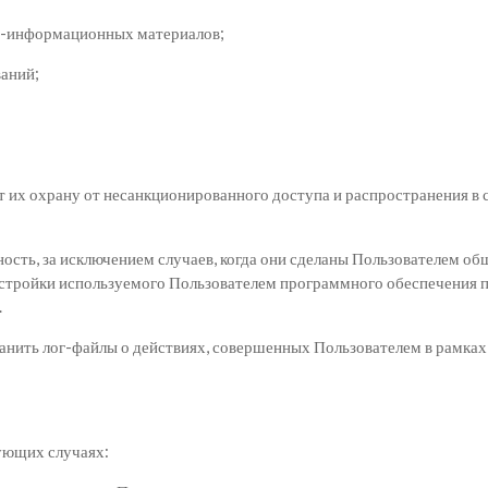
но-информационных материалов;
ваний;
 их охрану от несанкционированного доступа и распространения в 
сть, за исключением случаев, когда они сделаны Пользователем об
настройки используемого Пользователем программного обеспечения
.
анить лог-файлы о действиях, совершенных Пользователем в рамках 
дующих случаях: