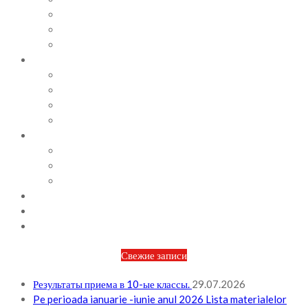
СОВЕТЫ ПСИХОЛОГА
ВИДЕОАЛЬБОМ
ФОТОАЛЬБОМ
ВОПРОСЫ / ОТВЕТЫ
НОРМАТИВНАЯ БАЗА
ПРИКАЗЫ И РАСПОРЯЖЕНИЯ
ПЛАН РАБОТЫ НА МЕСЯЦ
ПЛАН РАБОТЫ НА НЕДЕЛЮ
МЕТОДИЧЕСКАЯ РАБОТА
БЮДЖЕТ И ФИНАНСОВАЯ ПОЛИТИКА
ПЛАНИРОВАНИЕ БЮДЖЕТА
ОТЧЕТЫ ПО БЮДЖЕТУ
ОТЧЕТЫ АО
НОВОСТИ
КОНТАКТЫ
ВХОД
Свежие записи
Результаты приема в 10-ые классы.
29.07.2026
Pe perioada ianuarie -iunie anul 2026 Lista materialelor