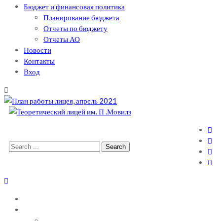
Бюджет и финансовая политика
Планирование бюджета
Отчеты по бюджету
Отчеты АО
Новости
Контакты
Вход
Теоретический лицей им. П .Мовилэ
Ещё один сайт на WordPress
Search
for:
ГЛАВНАЯ
О ЛИЦЕЕ