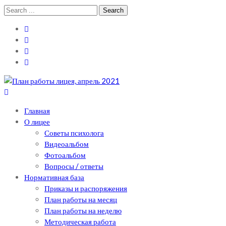
Skip
Skip
Search
to
to
for:
navigation
content
Теоретический лицей им. П .Мовилэ
Ещё один сайт на WordPress
Главная
О лицее
Советы психолога
Видеоальбом
Фотоальбом
Вопросы / ответы
Нормативная база
Приказы и распоряжения
План работы на месяц
План работы на неделю
Методическая работа