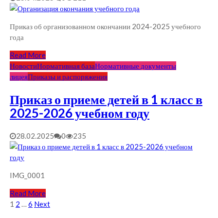
Приказ об организованном окончании 2024-2025 учебного
года
Read More
Новости
Нормативная база
Нормативные документы
лицея
Приказы и распоряжения
Приказ о приеме детей в 1 класс в
2025-2026 учебном году
28.02.2025
0
235
IMG_0001
Read More
Posts
1
2
…
6
Next