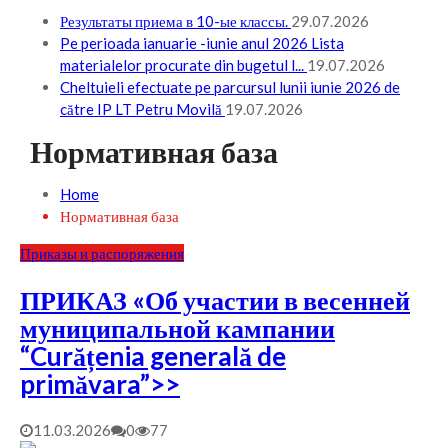
Результаты приема в 10-ые классы.
29.07.2026
Pe perioada ianuarie -iunie anul 2026 Lista
materialelor procurate din bugetul l...
19.07.2026
Cheltuieli efectuate pe parcursul lunii iunie 2026 de
către IP LT Petru Movilă
19.07.2026
Нормативная база
Home
Нормативная база
Приказы и распоряжения
ПРИКАЗ «Об участии в весенней
муниципальной кампании
“Curățenia generală de
primăvara”>>
11.03.2026
0
77