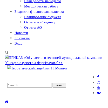
План работы на неделю
Методическая работа
Бюджет и финансовая политика
Планирование бюджета
Отчеты по бюджету
Отчеты АО
Новости
Контакты
Вход
Теоретический лицей им. П .Мовилэ
Ещё один сайт на WordPress
Search
for: