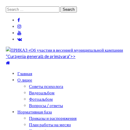
Skip
Skip
Search
to
to
for:
navigation
content
Теоретический лицей им. П .Мовилэ
Ещё один сайт на WordPress
Главная
О лицее
Советы психолога
Видеоальбом
Фотоальбом
Вопросы / ответы
Нормативная база
Приказы и распоряжения
План работы на месяц