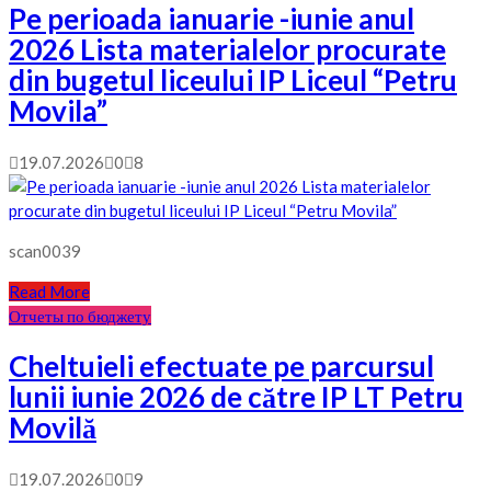
Pe perioada ianuarie -iunie anul
2026 Lista materialelor procurate
din bugetul liceului IP Liceul “Petru
Movila”
19.07.2026
0
8
scan0039
Read More
Отчеты по бюджету
Cheltuieli efectuate pe parcursul
lunii iunie 2026 de către IP LT Petru
Movilă
19.07.2026
0
9