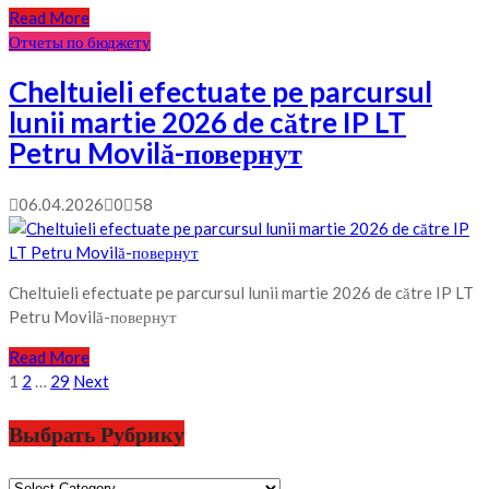
Read More
Отчеты по бюджету
Cheltuieli efectuate pe parcursul
lunii martie 2026 de către IP LT
Petru Movilă-повернут
06.04.2026
0
58
Cheltuieli efectuate pe parcursul lunii martie 2026 de către IP LT
Petru Movilă-повернут
Read More
Posts
1
2
…
29
Next
pagination
Выбрать Рубрику
Выбрать