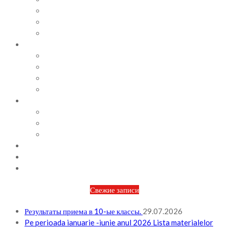
СОВЕТЫ ПСИХОЛОГА
ВИДЕОАЛЬБОМ
ФОТОАЛЬБОМ
ВОПРОСЫ / ОТВЕТЫ
НОРМАТИВНАЯ БАЗА
ПРИКАЗЫ И РАСПОРЯЖЕНИЯ
ПЛАН РАБОТЫ НА МЕСЯЦ
ПЛАН РАБОТЫ НА НЕДЕЛЮ
МЕТОДИЧЕСКАЯ РАБОТА
БЮДЖЕТ И ФИНАНСОВАЯ ПОЛИТИКА
ПЛАНИРОВАНИЕ БЮДЖЕТА
ОТЧЕТЫ ПО БЮДЖЕТУ
ОТЧЕТЫ АО
НОВОСТИ
КОНТАКТЫ
ВХОД
Свежие записи
Результаты приема в 10-ые классы.
29.07.2026
Pe perioada ianuarie -iunie anul 2026 Lista materialelor