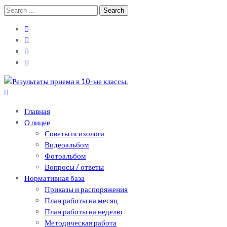
Skip
Skip
Search
to
to
for:
navigation
content
Теоретический лицей им. П .Мовилэ
Ещё один сайт на WordPress
Главная
О лицее
Советы психолога
Видеоальбом
Фотоальбом
Вопросы / ответы
Нормативная база
Приказы и распоряжения
План работы на месяц
План работы на неделю
Методическая работа