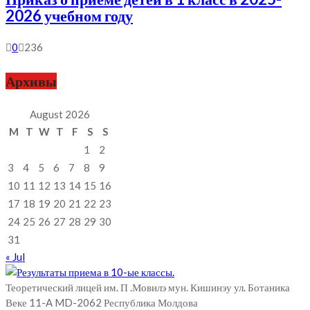
2026 учебном году
0
236
Архивы
August 2026
M
T
W
T
F
S
S
1
2
3
4
5
6
7
8
9
10
11
12
13
14
15
16
17
18
19
20
21
22
23
24
25
26
27
28
29
30
31
« Jul
Теоретический лицей им. П .Мовилэ мун. Кишинэу ул. Ботаника
Веке 11-A MD-2062 Республика Молдова