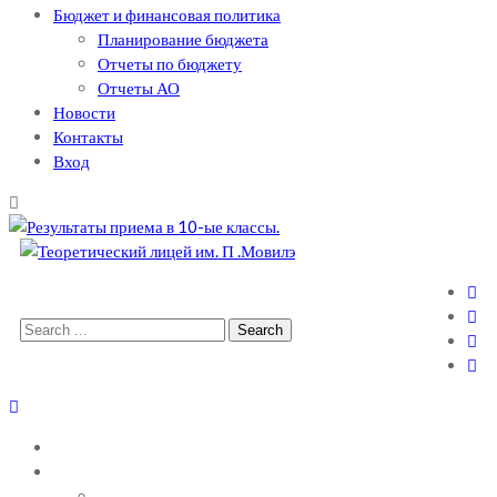
Бюджет и финансовая политика
Планирование бюджета
Отчеты по бюджету
Отчеты АО
Новости
Контакты
Вход
Теоретический лицей им. П .Мовилэ
Ещё один сайт на WordPress
Search
for:
ГЛАВНАЯ
О ЛИЦЕЕ