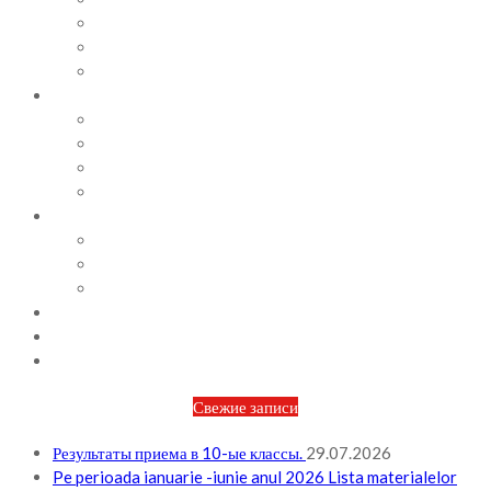
СОВЕТЫ ПСИХОЛОГА
ВИДЕОАЛЬБОМ
ФОТОАЛЬБОМ
ВОПРОСЫ / ОТВЕТЫ
НОРМАТИВНАЯ БАЗА
ПРИКАЗЫ И РАСПОРЯЖЕНИЯ
ПЛАН РАБОТЫ НА МЕСЯЦ
ПЛАН РАБОТЫ НА НЕДЕЛЮ
МЕТОДИЧЕСКАЯ РАБОТА
БЮДЖЕТ И ФИНАНСОВАЯ ПОЛИТИКА
ПЛАНИРОВАНИЕ БЮДЖЕТА
ОТЧЕТЫ ПО БЮДЖЕТУ
ОТЧЕТЫ АО
НОВОСТИ
КОНТАКТЫ
ВХОД
Свежие записи
Результаты приема в 10-ые классы.
29.07.2026
Pe perioada ianuarie -iunie anul 2026 Lista materialelor