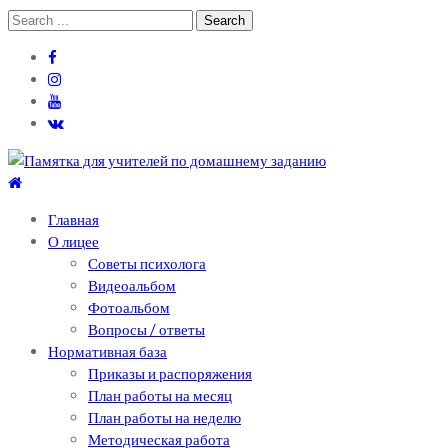
Skip
Skip
Search
to
to
for:
navigation
content
Теоретический лицей им. П .Мовилэ
Ещё один сайт на WordPress
Главная
О лицее
Советы психолога
Видеоальбом
Фотоальбом
Вопросы / ответы
Нормативная база
Приказы и распоряжения
План работы на месяц
План работы на неделю
Методическая работа