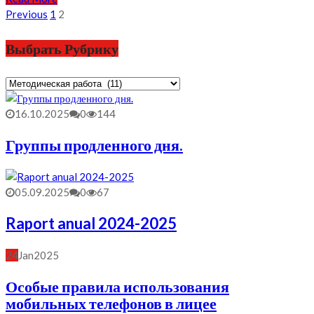
Posts
Previous
1
2
pagination
Выбрать Рубрику
Выбрать
Рубрику
16.10.2025
0
144
Группы продленного дня.
05.09.2025
0
67
Raport anual 2024-2025
24
Jan
2025
Особые правила использования
мобильных телефонов в лицее