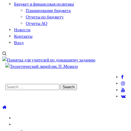
Бюджет и финансовая политика
Планирование бюджета
Отчеты по бюджету
Отчеты АО
Новости
Контакты
Вход
Теоретический лицей им. П .Мовилэ
Ещё один сайт на WordPress
Search
for:
ГЛАВНАЯ
О ЛИЦЕЕ