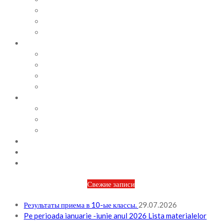
СОВЕТЫ ПСИХОЛОГА
ВИДЕОАЛЬБОМ
ФОТОАЛЬБОМ
ВОПРОСЫ / ОТВЕТЫ
НОРМАТИВНАЯ БАЗА
ПРИКАЗЫ И РАСПОРЯЖЕНИЯ
ПЛАН РАБОТЫ НА МЕСЯЦ
ПЛАН РАБОТЫ НА НЕДЕЛЮ
МЕТОДИЧЕСКАЯ РАБОТА
БЮДЖЕТ И ФИНАНСОВАЯ ПОЛИТИКА
ПЛАНИРОВАНИЕ БЮДЖЕТА
ОТЧЕТЫ ПО БЮДЖЕТУ
ОТЧЕТЫ АО
НОВОСТИ
КОНТАКТЫ
ВХОД
Свежие записи
Результаты приема в 10-ые классы.
29.07.2026
Pe perioada ianuarie -iunie anul 2026 Lista materialelor