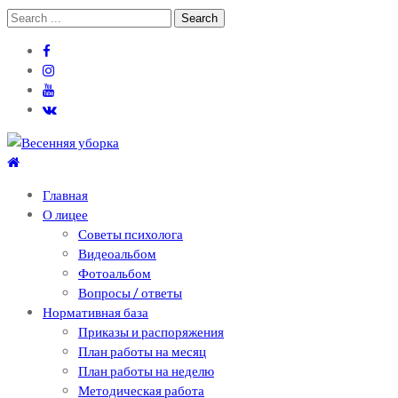
Skip
Skip
Search
to
to
for:
navigation
content
Теоретический лицей им. П .Мовилэ
Ещё один сайт на WordPress
Главная
О лицее
Советы психолога
Видеоальбом
Фотоальбом
Вопросы / ответы
Нормативная база
Приказы и распоряжения
План работы на месяц
План работы на неделю
Методическая работа