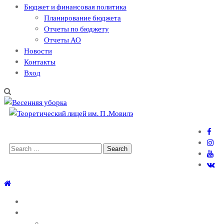
Бюджет и финансовая политика
Планирование бюджета
Отчеты по бюджету
Отчеты АО
Новости
Контакты
Вход
Теоретический лицей им. П .Мовилэ
Ещё один сайт на WordPress
Search
for:
ГЛАВНАЯ
О ЛИЦЕЕ