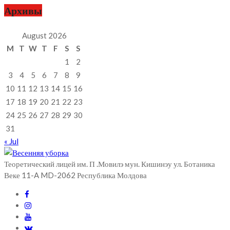
Архивы
August 2026
M
T
W
T
F
S
S
1
2
3
4
5
6
7
8
9
10
11
12
13
14
15
16
17
18
19
20
21
22
23
24
25
26
27
28
29
30
31
« Jul
Теоретический лицей им. П .Мовилэ мун. Кишинэу ул. Ботаника
Веке 11-A MD-2062 Республика Молдова