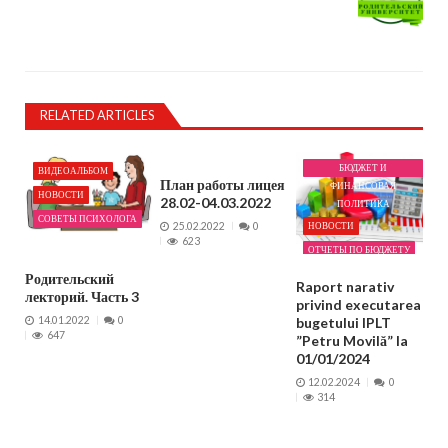
RELATED ARTICLES
БЮДЖЕТ И
ВИДЕОАЛЬБОМ
План работы лицея
ФИНАНСОВАЯ
НОВОСТИ
28.02-04.03.2022
ПОЛИТИКА
СОВЕТЫ ПСИХОЛОГА
НОВОСТИ
25.02.2022
0
623
ОТЧЕТЫ ПО БЮДЖЕТУ
Родительский
Raport narativ
лекторий. Часть 3
privind executarea
bugetului IPLT
14.01.2022
0
647
”Petru Movilă” la
01/01/2024
12.02.2024
0
314