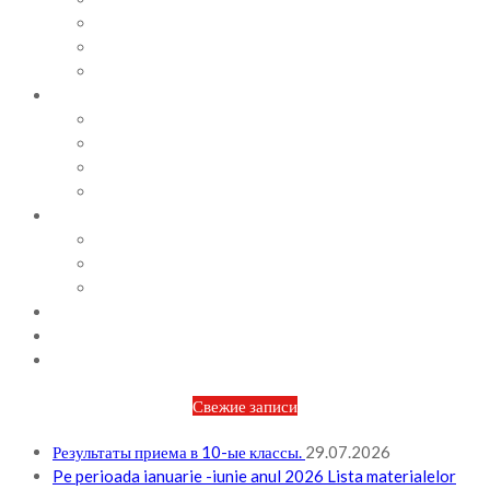
СОВЕТЫ ПСИХОЛОГА
ВИДЕОАЛЬБОМ
ФОТОАЛЬБОМ
ВОПРОСЫ / ОТВЕТЫ
НОРМАТИВНАЯ БАЗА
ПРИКАЗЫ И РАСПОРЯЖЕНИЯ
ПЛАН РАБОТЫ НА МЕСЯЦ
ПЛАН РАБОТЫ НА НЕДЕЛЮ
МЕТОДИЧЕСКАЯ РАБОТА
БЮДЖЕТ И ФИНАНСОВАЯ ПОЛИТИКА
ПЛАНИРОВАНИЕ БЮДЖЕТА
ОТЧЕТЫ ПО БЮДЖЕТУ
ОТЧЕТЫ АО
НОВОСТИ
КОНТАКТЫ
ВХОД
Свежие записи
Результаты приема в 10-ые классы.
29.07.2026
Pe perioada ianuarie -iunie anul 2026 Lista materialelor