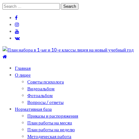
Skip
Skip
Search
to
to
for:
navigation
content
Теоретический лицей им. П .Мовилэ
Ещё один сайт на WordPress
Главная
О лицее
Советы психолога
Видеоальбом
Фотоальбом
Вопросы / ответы
Нормативная база
Приказы и распоряжения
План работы на месяц
План работы на неделю
Методическая работа