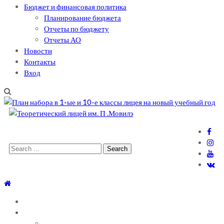
Бюджет и финансовая политика
Планирование бюджета
Отчеты по бюджету
Отчеты АО
Новости
Контакты
Вход
Теоретический лицей им. П .Мовилэ
Ещё один сайт на WordPress
Search
for:
ГЛАВНАЯ
О ЛИЦЕЕ