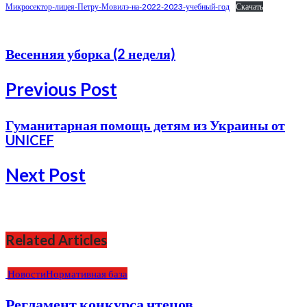
Микросектор-лицея-Петру-Мовилэ-на-2022-2023-учебный-год
Скачать
Весенняя уборка (2 неделя)
Previous Post
Гуманитарная помощь детям из Украины от
UNICEF
Next Post
Related Articles
Новости
Нормативная база
Регламент конкурса чтецов