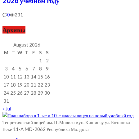
2026 учебном году
0
231
Архивы
August 2026
M
T
W
T
F
S
S
1
2
3
4
5
6
7
8
9
10
11
12
13
14
15
16
17
18
19
20
21
22
23
24
25
26
27
28
29
30
31
« Jul
Теоретический лицей им. П .Мовилэ мун. Кишинэу ул. Ботаника
Веке 11-A MD-2062 Республика Молдова