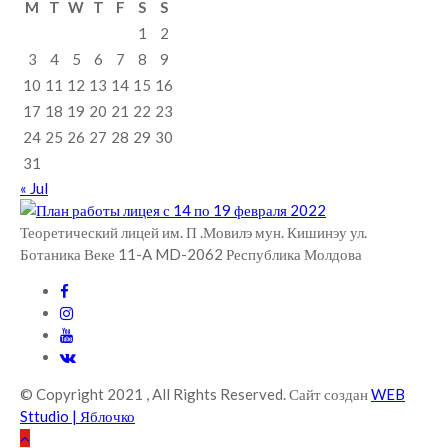
M
T
W
T
F
S
S
1
2
3
4
5
6
7
8
9
10
11
12
13
14
15
16
17
18
19
20
21
22
23
24
25
26
27
28
29
30
31
« Jul
Теоретический лицей им. П .Мовилэ мун. Кишинэу ул.
Ботаника Веке 11-A MD-2062 Республика Молдова
© Copyright 2021 , All Rights Reserved. Сайт создан
WEB
Sttudio | Яблочко