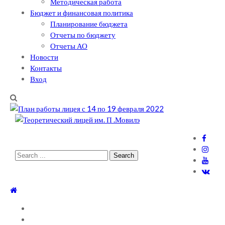
Методическая работа
Бюджет и финансовая политика
Планирование бюджета
Отчеты по бюджету
Отчеты АО
Новости
Контакты
Вход
Теоретический лицей им. П .Мовилэ
Ещё один сайт на WordPress
Search
for:
ГЛАВНАЯ
О ЛИЦЕЕ