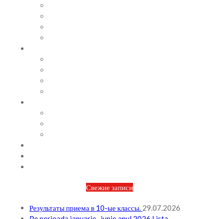
СОВЕТЫ ПСИХОЛОГА
ВИДЕОАЛЬБОМ
ФОТОАЛЬБОМ
ВОПРОСЫ / ОТВЕТЫ
НОРМАТИВНАЯ БАЗА
ПРИКАЗЫ И РАСПОРЯЖЕНИЯ
ПЛАН РАБОТЫ НА МЕСЯЦ
ПЛАН РАБОТЫ НА НЕДЕЛЮ
МЕТОДИЧЕСКАЯ РАБОТА
БЮДЖЕТ И ФИНАНСОВАЯ ПОЛИТИКА
ПЛАНИРОВАНИЕ БЮДЖЕТА
ОТЧЕТЫ ПО БЮДЖЕТУ
ОТЧЕТЫ АО
НОВОСТИ
КОНТАКТЫ
ВХОД
Свежие записи
Результаты приема в 10-ые классы.
29.07.2026
Pe perioada ianuarie -iunie anul 2026 Lista