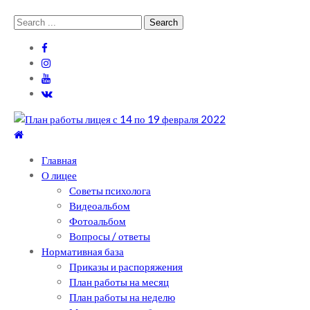
Skip
Skip
Search
to
to
for:
navigation
content
Теоретический лицей им. П .Мовилэ
Ещё один сайт на WordPress
Главная
О лицее
Советы психолога
Видеоальбом
Фотоальбом
Вопросы / ответы
Нормативная база
Приказы и распоряжения
План работы на месяц
План работы на неделю