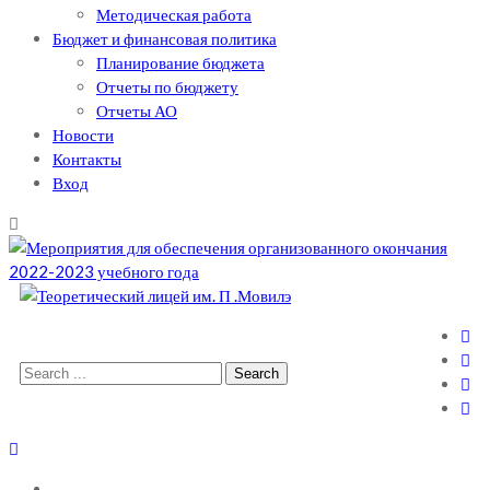
Методическая работа
Бюджет и финансовая политика
Планирование бюджета
Отчеты по бюджету
Отчеты АО
Новости
Контакты
Вход
Теоретический лицей им. П .Мовилэ
Ещё один сайт на WordPress
Search
for: