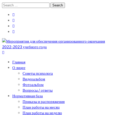
Skip
Skip
Search
to
to
for:
navigation
content
Теоретический лицей им. П .Мовилэ
Ещё один сайт на WordPress
Главная
О лицее
Советы психолога
Видеоальбом
Фотоальбом
Вопросы / ответы
Нормативная база
Приказы и распоряжения
План работы на месяц
План работы на неделю