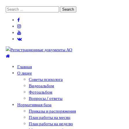
Skip
Skip
Search
to
to
for:
navigation
content
Теоретический лицей им. П .Мовилэ
Ещё один сайт на WordPress
Главная
О лицее
Советы психолога
Видеоальбом
Фотоальбом
Вопросы / ответы
Нормативная база
Приказы и распоряжения
План работы на месяц
План работы на неделю