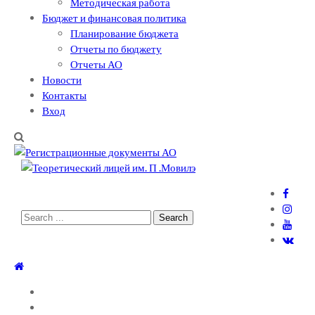
Методическая работа
Бюджет и финансовая политика
Планирование бюджета
Отчеты по бюджету
Отчеты АО
Новости
Контакты
Вход
Теоретический лицей им. П .Мовилэ
Ещё один сайт на WordPress
Search
for:
ГЛАВНАЯ
О ЛИЦЕЕ