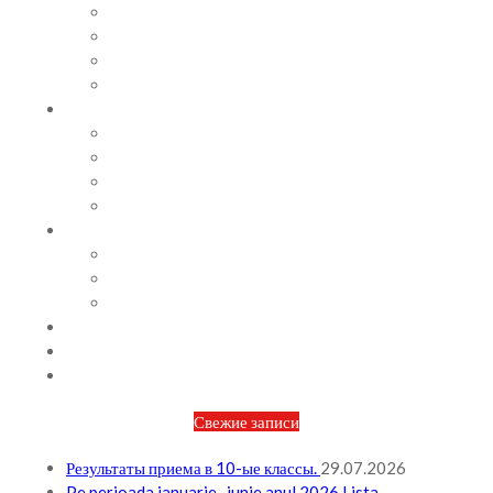
СОВЕТЫ ПСИХОЛОГА
ВИДЕОАЛЬБОМ
ФОТОАЛЬБОМ
ВОПРОСЫ / ОТВЕТЫ
НОРМАТИВНАЯ БАЗА
ПРИКАЗЫ И РАСПОРЯЖЕНИЯ
ПЛАН РАБОТЫ НА МЕСЯЦ
ПЛАН РАБОТЫ НА НЕДЕЛЮ
МЕТОДИЧЕСКАЯ РАБОТА
БЮДЖЕТ И ФИНАНСОВАЯ ПОЛИТИКА
ПЛАНИРОВАНИЕ БЮДЖЕТА
ОТЧЕТЫ ПО БЮДЖЕТУ
ОТЧЕТЫ АО
НОВОСТИ
КОНТАКТЫ
ВХОД
Свежие записи
Результаты приема в 10-ые классы.
29.07.2026
Pe perioada ianuarie -iunie anul 2026 Lista