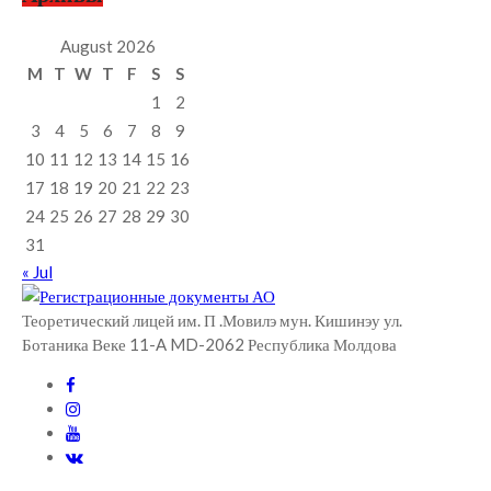
August 2026
M
T
W
T
F
S
S
1
2
3
4
5
6
7
8
9
10
11
12
13
14
15
16
17
18
19
20
21
22
23
24
25
26
27
28
29
30
31
« Jul
Теоретический лицей им. П .Мовилэ мун. Кишинэу ул.
Ботаника Веке 11-A MD-2062 Республика Молдова