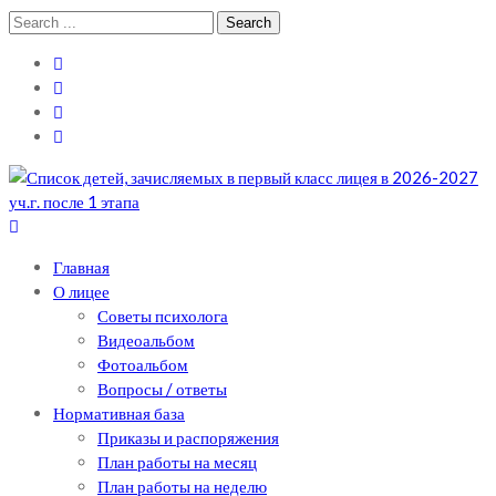
Skip
Skip
Search
to
to
for:
navigation
content
Теоретический лицей им. П .Мовилэ
Ещё один сайт на WordPress
Главная
О лицее
Советы психолога
Видеоальбом
Фотоальбом
Вопросы / ответы
Нормативная база
Приказы и распоряжения
План работы на месяц
План работы на неделю