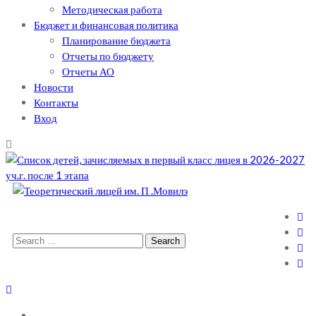
Методическая работа
Бюджет и финансовая политика
Планирование бюджета
Отчеты по бюджету
Отчеты АО
Новости
Контакты
Вход
Теоретический лицей им. П .Мовилэ
Ещё один сайт на WordPress
Search
for: