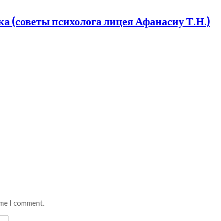
а (советы психолога лицея Афанасиу Т.Н.)
ime I comment.