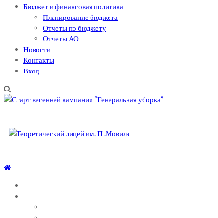
Бюджет и финансовая политика
Планирование бюджета
Отчеты по бюджету
Отчеты АО
Новости
Контакты
Вход
Теоретический лицей им. П .Мовилэ
Ещё один сайт на WordPress
ГЛАВНАЯ
О ЛИЦЕЕ
СОВЕТЫ ПСИХОЛОГА