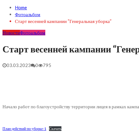
Home
Фотоальбом
Старт весенней кампании “Генеральная уборка”
Новости
Фотоальбом
Старт весенней кампании “Гене
03.03.2023
0
795
Начало работ по благоустройству территории лицея в рамках камп
План-действий-по-уборке-1
Скачать