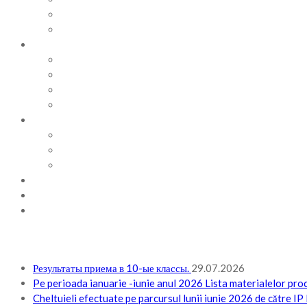
ВИДЕОАЛЬБОМ
ФОТОАЛЬБОМ
ВОПРОСЫ / ОТВЕТЫ
НОРМАТИВНАЯ БАЗА
ПРИКАЗЫ И РАСПОРЯЖЕНИЯ
ПЛАН РАБОТЫ НА МЕСЯЦ
ПЛАН РАБОТЫ НА НЕДЕЛЮ
МЕТОДИЧЕСКАЯ РАБОТА
БЮДЖЕТ И ФИНАНСОВАЯ ПОЛИТИКА
ПЛАНИРОВАНИЕ БЮДЖЕТА
ОТЧЕТЫ ПО БЮДЖЕТУ
ОТЧЕТЫ АО
НОВОСТИ
КОНТАКТЫ
ВХОД
Результаты приема в 10-ые классы.
29.07.2026
Pe perioada ianuarie -iunie anul 2026 Lista materialelor procu
Cheltuieli efectuate pe parcursul lunii iunie 2026 de către I