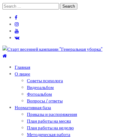
Skip
Skip
Search
to
to
for:
navigation
content
Теоретический лицей им. П .Мовилэ
Ещё один сайт на WordPress
Главная
О лицее
Советы психолога
Видеоальбом
Фотоальбом
Вопросы / ответы
Нормативная база
Приказы и распоряжения
План работы на месяц
План работы на неделю
Методическая работа