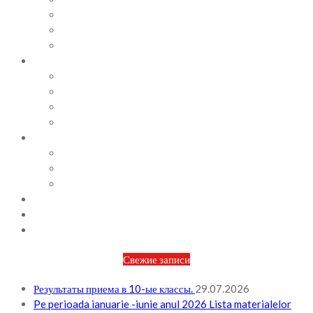
СОВЕТЫ ПСИХОЛОГА
ВИДЕОАЛЬБОМ
ФОТОАЛЬБОМ
ВОПРОСЫ / ОТВЕТЫ
НОРМАТИВНАЯ БАЗА
ПРИКАЗЫ И РАСПОРЯЖЕНИЯ
ПЛАН РАБОТЫ НА МЕСЯЦ
ПЛАН РАБОТЫ НА НЕДЕЛЮ
МЕТОДИЧЕСКАЯ РАБОТА
БЮДЖЕТ И ФИНАНСОВАЯ ПОЛИТИКА
ПЛАНИРОВАНИЕ БЮДЖЕТА
ОТЧЕТЫ ПО БЮДЖЕТУ
ОТЧЕТЫ АО
НОВОСТИ
КОНТАКТЫ
ВХОД
Свежие записи
Результаты приема в 10-ые классы.
29.07.2026
Pe perioada ianuarie -iunie anul 2026 Lista materialelor