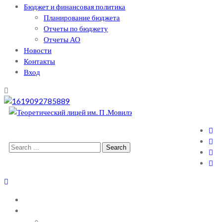
Бюджет и финансовая политика
Планирование бюджета
Отчеты по бюджету
Отчеты АО
Новости
Контакты
Вход
Теоретический лицей им. П .Мовилэ
Ещё один сайт на WordPress
Search
for:
ГЛАВНАЯ
О ЛИЦЕЕ