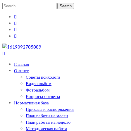
Skip
Skip
Search
to
to
for:
navigation
content
Теоретический лицей им. П .Мовилэ
Ещё один сайт на WordPress
Главная
О лицее
Советы психолога
Видеоальбом
Фотоальбом
Вопросы / ответы
Нормативная база
Приказы и распоряжения
План работы на месяц
План работы на неделю
Методическая работа