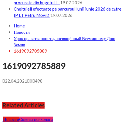
procurate din bugetul l...
19.07.2026
Cheltuieli efectuate pe parcursul lunii iunie 2026 de către
IP LT Petru Movilă
19.07.2026
Home
Новости
Урок нравственности, посвящённый Всемирному Дню
Земли
1619092785889
1619092785889
22.04.2021
0
498
Related Articles
Новости
Советы психолога