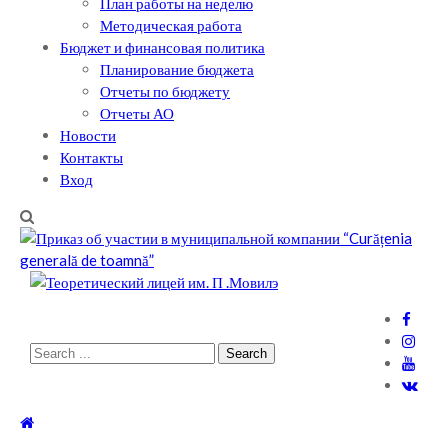
План работы на неделю
Методическая работа
Бюджет и финансовая политика
Планирование бюджета
Отчеты по бюджету
Отчеты АО
Новости
Контакты
Вход
Теоретический лицей им. П .Мовилэ
Ещё один сайт на WordPress
Search
for: