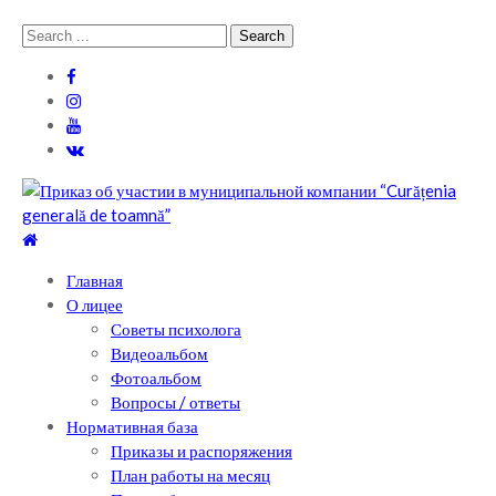
Skip
Skip
Search
to
to
for:
navigation
content
Теоретический лицей им. П .Мовилэ
Ещё один сайт на WordPress
Главная
О лицее
Советы психолога
Видеоальбом
Фотоальбом
Вопросы / ответы
Нормативная база
Приказы и распоряжения
План работы на месяц