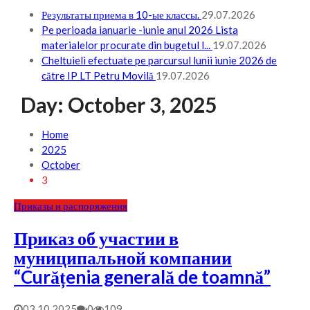
Результаты приема в 10-ые классы.
29.07.2026
Pe perioada ianuarie -iunie anul 2026 Lista
materialelor procurate din bugetul l...
19.07.2026
Cheltuieli efectuate pe parcursul lunii iunie 2026 de
către IP LT Petru Movilă
19.07.2026
Day:
October 3, 2025
Home
2025
October
3
Приказы и распоряжения
Приказ об участии в
муниципальной компании
“Curățenia generală de toamnă”
03.10.2025
0
109