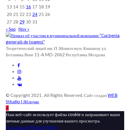
13
14
15
16
17
18
19
20
21
22
23
24
25
26
27
28
29
30
31
« Sep
Nov »
Теоретический лицей им. П .Мовилэ мун. Кишинэу ул.
Ботаника Веке 11-A MD-2062 Республика Молдова
© Copyright 2021 , All Rights Reserved. Сайт создан
WEB
Sttudio | Яблочко
Наш веб-сайт использует файлы cookie и запрашивает ваши
личные данные для улучшения вашего просмотра.
Да, согласен
Privacy Policy