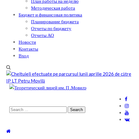
План работы на неделю
Методическая работа
Бюджет и финансовая политика
Планирование бюджета
Отчеты по бюджету
Отчеты АО
Новости
Контакты
Вход
Теоретический лицей им. П .Мовилэ
Ещё один сайт на WordPress
Search
for: