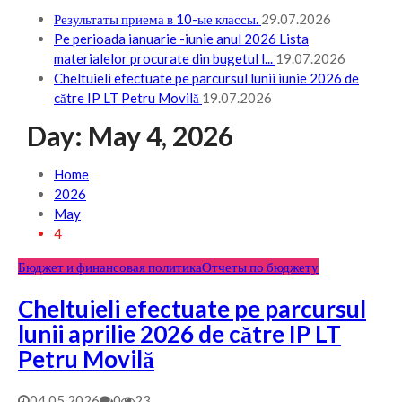
Результаты приема в 10-ые классы.
29.07.2026
Pe perioada ianuarie -iunie anul 2026 Lista
materialelor procurate din bugetul l...
19.07.2026
Cheltuieli efectuate pe parcursul lunii iunie 2026 de
către IP LT Petru Movilă
19.07.2026
Day:
May 4, 2026
Home
2026
May
4
Бюджет и финансовая политика
Отчеты по бюджету
Cheltuieli efectuate pe parcursul
lunii aprilie 2026 de către IP LT
Petru Movilă
04.05.2026
0
23