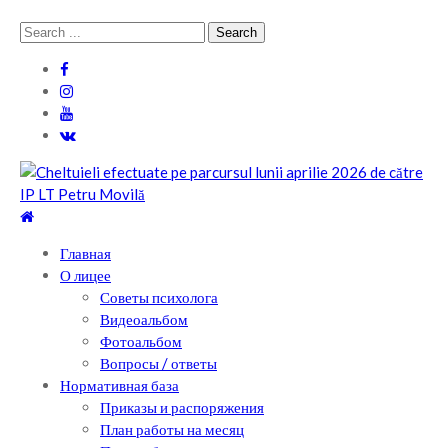
Skip
Skip
Search
to
to
for:
navigation
content
Теоретический лицей им. П .Мовилэ
Ещё один сайт на WordPress
Главная
О лицее
Советы психолога
Видеоальбом
Фотоальбом
Вопросы / ответы
Нормативная база
Приказы и распоряжения
План работы на месяц