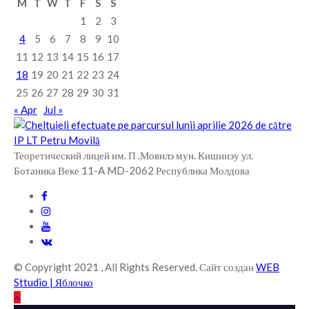
M
T
W
T
F
S
S
1
2
3
4
5
6
7
8
9
10
11
12
13
14
15
16
17
18
19
20
21
22
23
24
25
26
27
28
29
30
31
« Apr
Jul »
Теоретический лицей им. П .Мовилэ мун. Кишинэу ул.
Ботаника Веке 11-A MD-2062 Республика Молдова
© Copyright 2021 , All Rights Reserved. Сайт создан
WEB
Sttudio | Яблочко