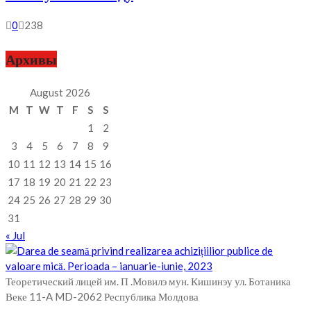
0
238
Архивы
August 2026
M
T
W
T
F
S
S
1
2
3
4
5
6
7
8
9
10
11
12
13
14
15
16
17
18
19
20
21
22
23
24
25
26
27
28
29
30
31
« Jul
Теоретический лицей им. П .Мовилэ мун. Кишинэу ул. Ботаника
Веке 11-A MD-2062 Республика Молдова