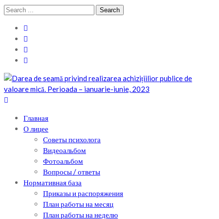
Skip
Skip
Search
to
to
for:
navigation
content
Теоретический лицей им. П .Мовилэ
Ещё один сайт на WordPress
Главная
О лицее
Советы психолога
Видеоальбом
Фотоальбом
Вопросы / ответы
Нормативная база
Приказы и распоряжения
План работы на месяц
План работы на неделю