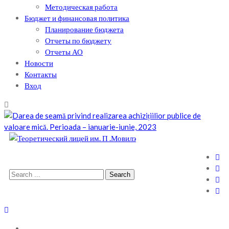
Методическая работа
Бюджет и финансовая политика
Планирование бюджета
Отчеты по бюджету
Отчеты АО
Новости
Контакты
Вход
Теоретический лицей им. П .Мовилэ
Ещё один сайт на WordPress
Search
for: