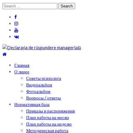
Skip
Skip
Search
to
to
for:
navigation
content
Теоретический лицей им. П .Мовилэ
Ещё один сайт на WordPress
Главная
О лицее
Советы психолога
Видеоальбом
Фотоальбом
Вопросы / ответы
Нормативная база
Приказы и распоряжения
План работы на месяц
План работы на неделю
Методическая работа