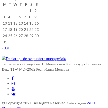
M
T
W
T
F
S
S
1
2
3
4
5
6
7
8
9
10
11
12
13
14
15
16
17
18
19
20
21
22
23
24
25
26
27
28
29
30
31
« Jul
Теоретический лицей им. П .Мовилэ мун. Кишинэу ул. Ботаника
Веке 11-A MD-2062 Республика Молдова
© Copyright 2021 , All Rights Reserved. Сайт создан
WEB