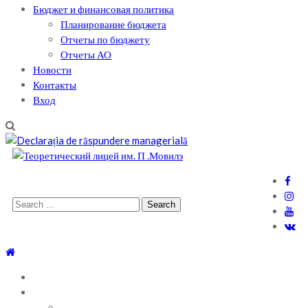
Бюджет и финансовая политика
Планирование бюджета
Отчеты по бюджету
Отчеты АО
Новости
Контакты
Вход
Теоретический лицей им. П .Мовилэ
Ещё один сайт на WordPress
Search
for:
ГЛАВНАЯ
О ЛИЦЕЕ