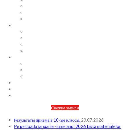
СОВЕТЫ ПСИХОЛОГА
ВИДЕОАЛЬБОМ
ФОТОАЛЬБОМ
ВОПРОСЫ / ОТВЕТЫ
НОРМАТИВНАЯ БАЗА
ПРИКАЗЫ И РАСПОРЯЖЕНИЯ
ПЛАН РАБОТЫ НА МЕСЯЦ
ПЛАН РАБОТЫ НА НЕДЕЛЮ
МЕТОДИЧЕСКАЯ РАБОТА
БЮДЖЕТ И ФИНАНСОВАЯ ПОЛИТИКА
ПЛАНИРОВАНИЕ БЮДЖЕТА
ОТЧЕТЫ ПО БЮДЖЕТУ
ОТЧЕТЫ АО
НОВОСТИ
КОНТАКТЫ
ВХОД
Свежие записи
Результаты приема в 10-ые классы.
29.07.2026
Pe perioada ianuarie -iunie anul 2026 Lista materialelor