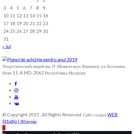
3
4
5
6
7
8
9
10
11
12
13
14
15
16
17
18
19
20
21
22
23
24
25
26
27
28
29
30
31
« Jul
Теоретический лицей им. П .Мовилэ мун. Кишинэу ул. Ботаника
Веке 11-A MD-2062 Республика Молдова
© Copyright 2021 , All Rights Reserved. Сайт создан
WEB
Sttudio | Яблочко