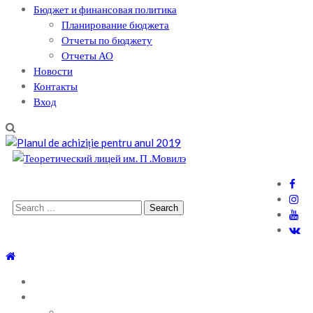
Бюджет и финансовая политика
Планирование бюджета
Отчеты по бюджету
Отчеты АО
Новости
Контакты
Вход
Теоретический лицей им. П .Мовилэ
Ещё один сайт на WordPress
Search
for:
ГЛАВНАЯ
О ЛИЦЕЕ