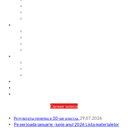
СОВЕТЫ ПСИХОЛОГА
ВИДЕОАЛЬБОМ
ФОТОАЛЬБОМ
ВОПРОСЫ / ОТВЕТЫ
НОРМАТИВНАЯ БАЗА
ПРИКАЗЫ И РАСПОРЯЖЕНИЯ
ПЛАН РАБОТЫ НА МЕСЯЦ
ПЛАН РАБОТЫ НА НЕДЕЛЮ
МЕТОДИЧЕСКАЯ РАБОТА
БЮДЖЕТ И ФИНАНСОВАЯ ПОЛИТИКА
ПЛАНИРОВАНИЕ БЮДЖЕТА
ОТЧЕТЫ ПО БЮДЖЕТУ
ОТЧЕТЫ АО
НОВОСТИ
КОНТАКТЫ
ВХОД
Свежие записи
Результаты приема в 10-ые классы.
29.07.2026
Pe perioada ianuarie -iunie anul 2026 Lista materialelor