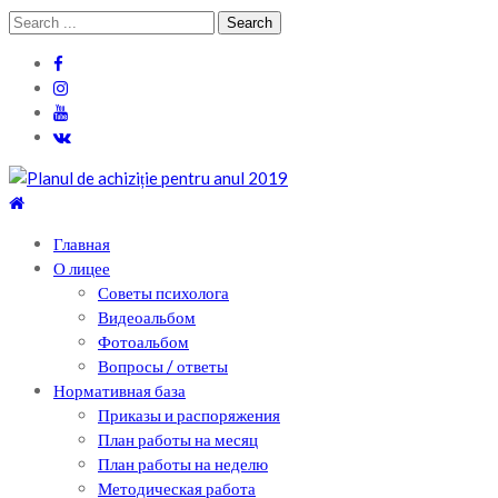
Skip
Skip
Search
to
to
for:
navigation
content
Теоретический лицей им. П .Мовилэ
Ещё один сайт на WordPress
Главная
О лицее
Советы психолога
Видеоальбом
Фотоальбом
Вопросы / ответы
Нормативная база
Приказы и распоряжения
План работы на месяц
План работы на неделю
Методическая работа