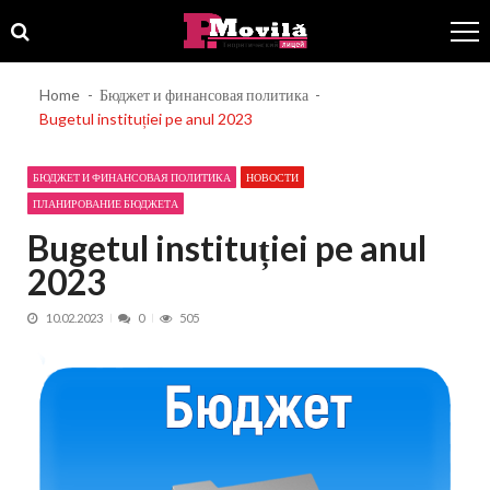
Skip
Skip
to
to
navigation
content
Home
Бюджет и финансовая политика
Bugetul instituției pe anul 2023
БЮДЖЕТ И ФИНАНСОВАЯ ПОЛИТИКА
НОВОСТИ
ПЛАНИРОВАНИЕ БЮДЖЕТА
Bugetul instituției pe anul
2023
10.02.2023
0
505